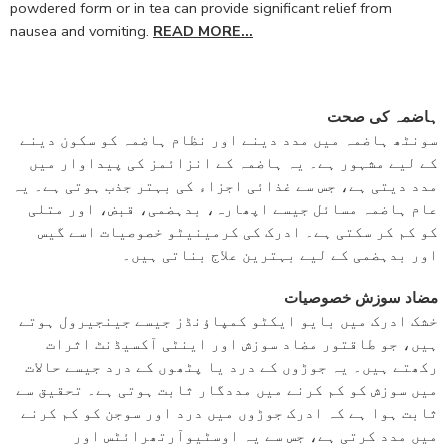
powdered form or in tea can provide significant relief from
nausea and vomiting.
READ MORE…
ہاضمہ کی صحت
سونٹھ ہاضمہ میں مدد دینے اور نظام ہاضمہ کو سکون دینے
کے لیے مشہور ہے۔ یہ ہاضمہ کے انزائمز کی پیداوار میں
مدد دیتی ہے، جس سے غذائی اجزاء کی بہتر جذب ہوتی ہے۔ یہ
عام ہاضمہ مسائل جیسے اپھارہ، بدہضمی، قبض، اور متلی
کو کم کر سکتی ہے۔ ادرک کی کرمینیٹو خصوصیات اسے گیس
اور بدہضمی کے لیے بہترین علاج بناتی ہیں۔
مضاد سوزش خصوصیات
خشک ادرک میں بایو ایکٹو کمپاؤنڈز جیسے جینجیرول ہوتے
ہیں، جو طاقتور مضاد سوزش اور اینٹی آکسیڈنٹ اثرات
رکھتے ہیں۔ یہ جوڑوں کے درد یا پٹھوں کے درد جیسے حالات
میں سوزش کو کم کرنے میں مددگار ثابت ہوتی ہے۔ تحقیق سے
ثابت ہوا ہے کہ ادرک جوڑوں میں درد اور سوجن کو کم کرنے
میں مدد کرتی ہے، جس سے یہ اوسٹیوآرتھرائٹس اور