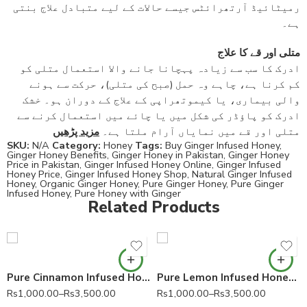
رمیٹائیڈ آرتھرائٹس جیسے حالات کے لیے متبادل علاج بنتی
ہے۔
متلی اور قے کا علاج
ادرک کا سب سے زیادہ پہچانا جانے والا استعمال متلی کو
کم کرنا ہے، چاہے وہ حمل (صبح کی متلی)، حرکت سے ہونے
والی بیماری، یا کیموتھراپی کے علاج کے دوران ہو۔ خشک
ادرک کو پاؤڈر کی شکل میں یا چائے میں استعمال کرنے سے
متلی اور قے میں نمایاں آرام ملتا ہے۔
مزید پڑھیں
SKU:
N/A
Category:
Honey
Tags:
Buy Ginger Infused Honey
,
Ginger Honey Benefits
,
Ginger Honey in Pakistan
,
Ginger Honey
Price in Pakistan
,
Ginger Infused Honey Online
,
Ginger Infused
Honey Price
,
Ginger Infused Honey Shop
,
Natural Ginger Infused
Honey
,
Organic Ginger Honey
,
Pure Ginger Honey
,
Pure Ginger
Infused Honey
,
Pure Honey with Ginger
Related Products
Pure Cinnamon Infused Honey (Dar Cheeni Ka Shehad) دارچینی کا شہد
Pure Lemon Infused Honey Leemo Ka Shehad Lemon Honey 100% Pure
Rs
1,000.00
–
Rs
3,500.00
Rs
1,000.00
–
Rs
3,500.00