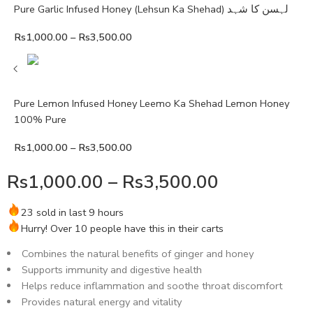
Pure Garlic Infused Honey (Lehsun Ka Shehad) لہسن کا شہد
Rs
1,000.00
–
Rs
3,500.00
Pure Lemon Infused Honey Leemo Ka Shehad Lemon Honey
100% Pure
Rs
1,000.00
–
Rs
3,500.00
Rs
1,000.00
–
Rs
3,500.00
23 sold in last 9 hours
Hurry! Over 10 people have this in their carts
Combines the natural benefits of ginger and honey
Supports immunity and digestive health
Helps reduce inflammation and soothe throat discomfort
Provides natural energy and vitality