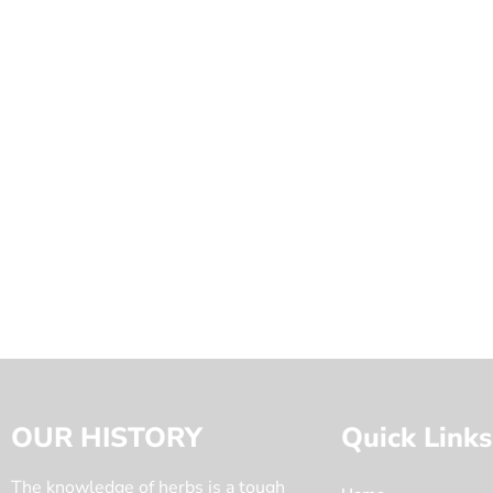
OUR HISTORY
Quick Links
The knowledge of herbs is a tough