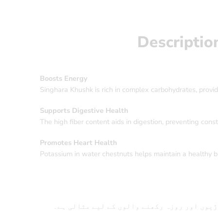
Descriptio
Boosts Energy
Singhara Khushk is rich in complex carbohydrates, provid
Supports Digestive Health
The high fiber content aids in digestion, preventing cons
Promotes Heart Health
Potassium in water chestnuts helps maintain a healthy b
ڑیوں اور روزہ رکھنے والوں کے لیے مثالی ہے۔