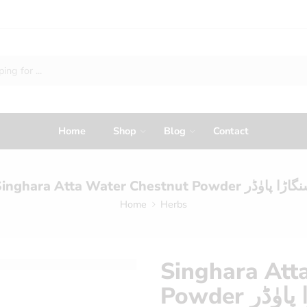
Home
Shop
Blog
Contact
Singhara Atta Water Chestnut Powder  پاوٰڈر
Home
Herbs
Singhara Att
Powder ٰڈر