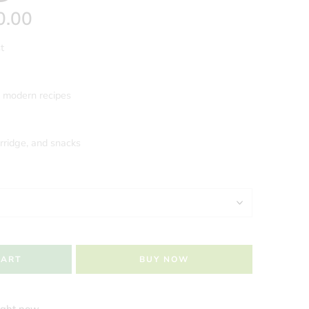
0.00
t
d modern recipes
rridge, and snacks
CART
BUY NOW
right now