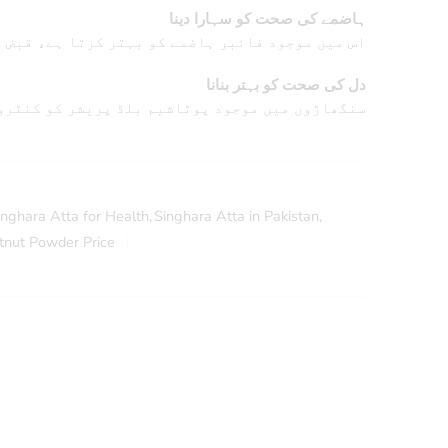
ہاضمے کی صحت کو سہارا دینا
اس میں موجود فائبر ہاضمے کو بہتر کرتا ہے، قبض ک
دل کی صحت کو بہتر بنانا
سنگھاڑوں میں موجود پوٹاشیم بلڈ پریشر کو کنٹرول
inghara Atta for Health
,
Singhara Atta in Pakistan
,
tnut Powder Price