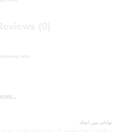
Reviews (0)
observing fasts.
 MORE…
توانائی میں اضافہ
سنگھاڑا خوشک پیچیدہ کاربوہائیڈریٹس سے بھرپور ہ