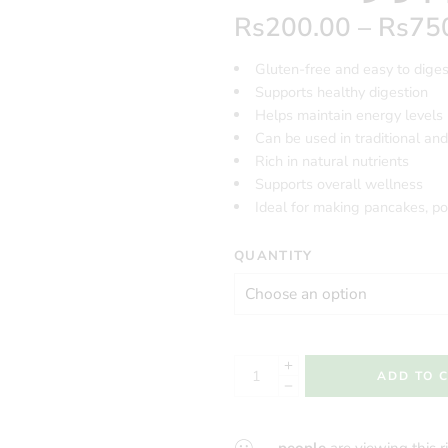
Rs
200.00
–
Rs
75
Gluten-free and easy to diges
Supports healthy digestion
Helps maintain energy levels
Can be used in traditional an
Rich in natural nutrients
Supports overall wellness
Ideal for making pancakes, po
QUANTITY
ADD TO 
...
people
are viewing this 