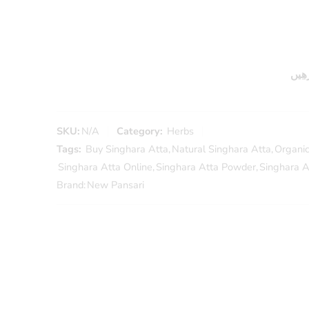
ھیں
SKU:
N/A
Category:
Herbs
Tags:
Buy Singhara Atta
,
Natural Singhara Atta
,
Organic
Singhara Atta Online
,
Singhara Atta Powder
,
Singhara A
Brand:
New Pansari