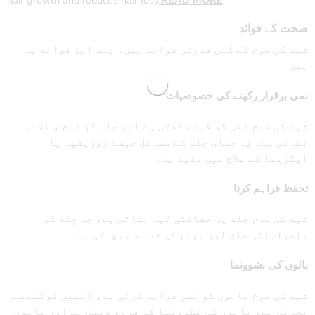
صحت کے فوائد
شہد کی موم کے کئی قدرتی فوائد ہیں۔ چند اہم فوائد یہ
ہیں
نمی برقرار رکھنے کی خصوصیات
شہد کی موم نمی کو قید رکھتی ہے اور جِلد کو نرم و ملائم
بناتی ہے۔ یہ حساس جِلد کے مسائل جیسے روزیشیا یا
ایگزیما کے علاج میں مفید ہے۔
تحفظ فراہم کرنا
شہد کی موم جِلد پر حفاظتی تہہ بناتی ہے، جو جِلد کو
ماحولیاتی جلن اور موسم کی شدت سے بچاتی ہے۔
بالوں کی نشوونما
شہد کی موم بالوں کو نمی فراہم کرتی ہے، انہیں ٹوٹنے سے
بچاتی ہے، بالوں کی نشوونما کو فروغ دیتی ہے اور بالوں