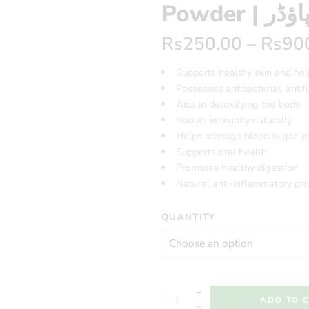
Powder 
Rs
250.00
–
Rs
90
Supports healthy skin and hel
Possesses antibacterial, antifu
Aids in detoxifying the body
Boosts immunity naturally
Helps manage blood sugar le
Supports oral health
Promotes healthy digestion
Natural anti-inflammatory pro
QUANTITY
ADD TO 