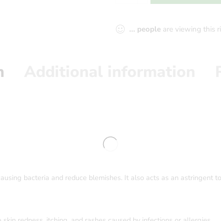
...
people
are viewing this 
n
Additional information
using bacteria and reduce blemishes. It also acts as an astringent to 
skin redness, itching, and rashes caused by infections or allergies.