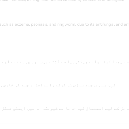
ch as eczema, psoriasis, and ringworm, due to its antifungal and anti
سے پیدا کرنے والے بیکٹیریا سے لڑتے ہیں اور چہرے کے داغ د
نیِم میں موجود سوزش کم کرنے والے اجزاء جلد کی خارش، 
ائل کے لیے استعمال کیا جاتا ہے کیونکہ اس میں اینٹی فنگل 