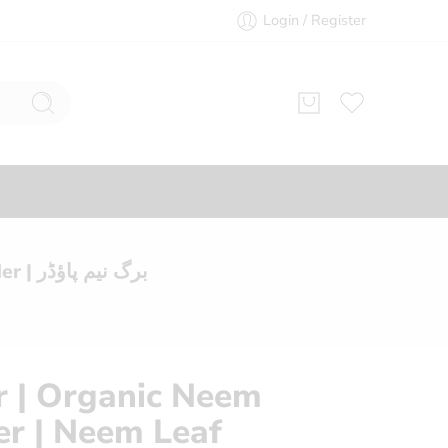
Login / Register
Neem Powder | Organic Neem Leaves Powder | Neem Leaf Powder | برگ نیم پاؤڈر
 | Organic Neem
r | Neem Leaf