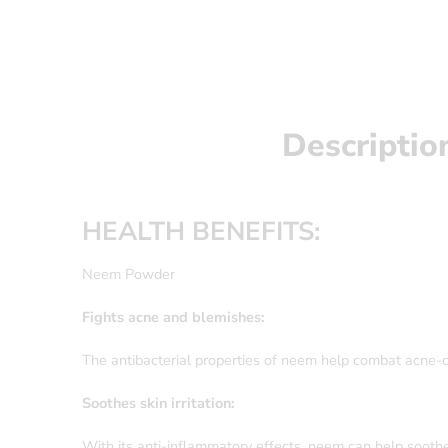
Descriptio
HEALTH BENEFITS:
Neem Powder
Fights acne and blemishes:
The antibacterial properties of neem help combat acne-ca
Soothes skin irritation:
With its anti-inflammatory effects, neem can help soothe 