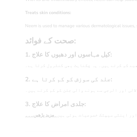
Treats skin conditions:
Neem is used to manage various dermatological issues, su
صحت کے فوائد:
1.
کیل مہاسوں اور دھبوں کا علاج:
ھبے کم کرتے ہیں۔ یہ چکناہٹ بھی کنٹرول کرتا ہے۔
2.
جلد کی سوزش کو کم کرتا ہے:
لالی اور الرجی سے ہونے والی جلن کو کم کرتے ہیں۔
3.
جلدی امراض کا علاج:
اور اینٹی سیپٹک خصوصیات ہوتی ہیں
۔
مزید پڑھیں۔۔۔