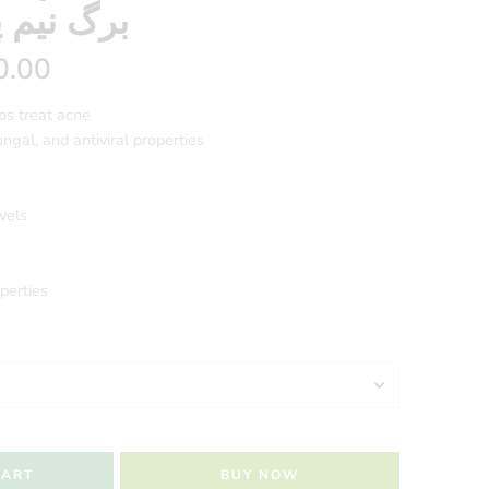
| برگ نیم پاؤڈر
0.00
ps treat acne
ngal, and antiviral properties
vels
perties
CART
BUY NOW