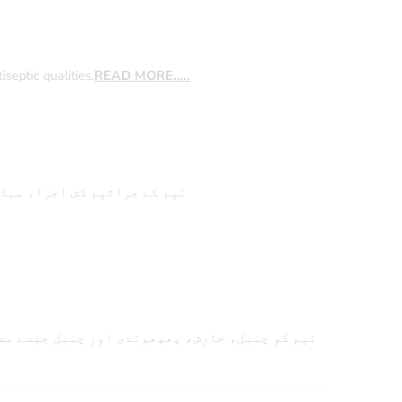
septic qualities.
READ MORE…..
نیِم کے جراثیم کش اجزاء مہا
نیِم کو چنبل، خارش، پھپھوندی اور چنبل جیسے مس