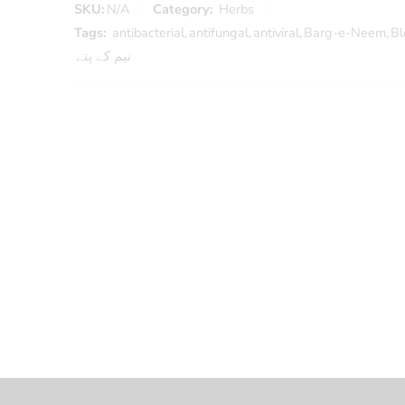
SKU:
N/A
Category:
Herbs
Tags:
antibacterial
,
antifungal
,
antiviral
,
Barg-e-Neem
,
Bl
نیم کے پتے